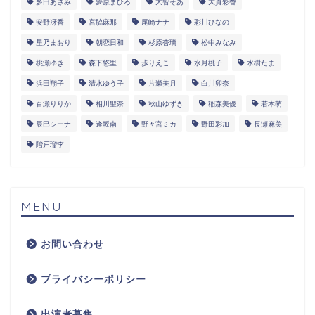
多田あさみ
夢原まひろ
大智そあ
大貫彩香
安野冴香
宮脇麻那
尾崎ナナ
彩川ひなの
星乃まおり
朝恋日和
杉原杏璃
松中みなみ
桃瀬ゆき
森下悠里
歩りえこ
水月桃子
水樹たま
浜田翔子
清水ゆう子
片瀬美月
白川卯奈
百瀬りりか
相川聖奈
秋山ゆずき
稲森美優
若木萌
辰巳シーナ
逢坂南
野々宮ミカ
野田彩加
長瀬麻美
階戸瑠李
MENU
お問い合わせ
プライバシーポリシー
出演者募集