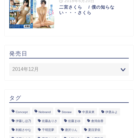
2018年6月20日
二宮さくら / 僕の知らな
い・・・さくら
発売日
タグ
Concept
Nobrand
Storaw
中原未來
伊唐みよ
伊藤しほ乃
佐藤ありさ
佐藤まゆ
倉持由香
利根さやな
千明芸夢
唐沢りん
夏目芽依